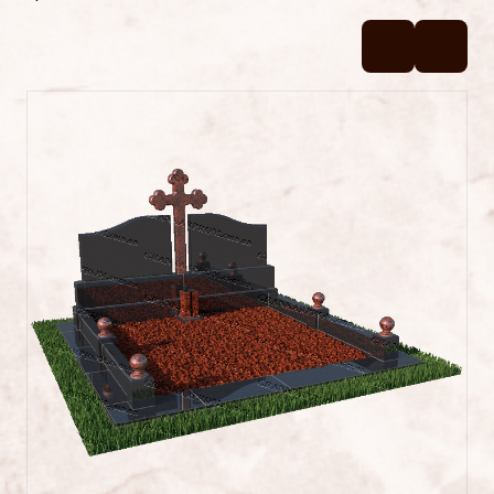
Пам’ятники №2
Пам’ятники №1
Цоколі
ПОСЛУГИ
Латунь
Фотокераміка
Фотоскло
Художня робота