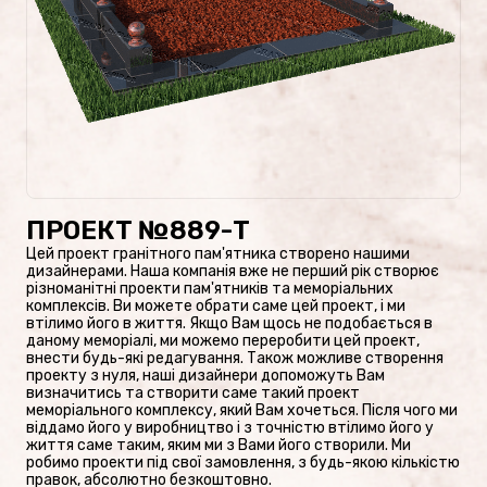
Проекти пам’ятників
Наші роботи
Скульптури на цвинтар
Пам’ятники культури
ПРОЕКТ №889-Т
Цей проект гранітного пам'ятника створено нашими
Скульптури зі скла/
дизайнерами. Наша компанія вже не перший рік створює
різноманітні проекти пам'ятників та меморіальних
Пам’ятники зі скла
комплексів. Ви можете обрати саме цей проект, і ми
втілимо його в життя. Якщо Вам щось не подобається в
даному меморіалі, ми можемо переробити цей проект,
внести будь-які редагування. Також можливе створення
проекту з нуля, наші дизайнери допоможуть Вам
визначитись та створити саме такий проект
ФОТОКАТАЛОГ
меморіального комплексу, який Вам хочеться. Після чого ми
віддамо його у виробництво і з точністю втілимо його у
Пам’ятники військовим
життя саме таким, яким ми з Вами його створили. Ми
робимо проекти під свої замовлення, з будь-якою кількістю
правок, абсолютно безкоштовно.