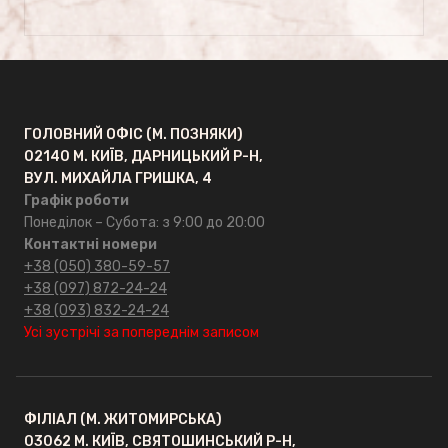
Сусальне золото
ГОЛОВНИЙ ОФІС (М. ПОЗНЯКИ)
ГРАНКАРПРОМ
02140 М. КИЇВ, ДАРНИЦЬКИЙ Р-Н,
Головна
ВУЛ. МИХАЙЛА ГРИШКА, 4
Графік роботи
Понеділок – Субота: з 9:00 до 20:00
Про компанію
Контактні номери
+38 (050) 380-59-57
Відгуки
+38 (097) 872-24-24
+38 (093) 832-24-24
Усі зустрічі за попереднім записом
FAQ
ОПТ
ФІЛІАЛ (М. ЖИТОМИРСЬКА)
03062 М. КИЇВ, СВЯТОШИНСЬКИЙ Р-Н,
Контакти