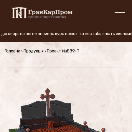
оворі, на неї не впливає курс валют та нестабільність економік
+380 (50) 380-59-57
Головна
›
Продукція
›
Проект №889-Т
ВИРОБНИЦТВО
Види граніту
АКЦІЯ
Продукція (Ціни)