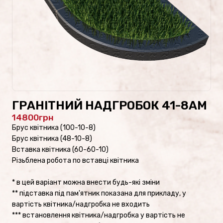
Проекти пам’ятників
Наші роботи
Скульптури на цвинтар
Пам’ятники культури
ГРАНІТНИЙ НАДГРОБОК 41-8AM
14800
Скульптури зі скла/
Брус квітника (100-10-8)
Пам’ятники зі скла
Брус квітника (48-10-8)
Вставка квітника (60-60-10)
Різьблена робота по вставці квітника
* в цей варіант можна внести будь-які зміни
ФОТОКАТАЛОГ
** підставка під пам'ятник показана для прикладу, у
Пам’ятники військовим
вартість квітника/надгробка не входить
*** встановлення квітника/надгробка у вартість не