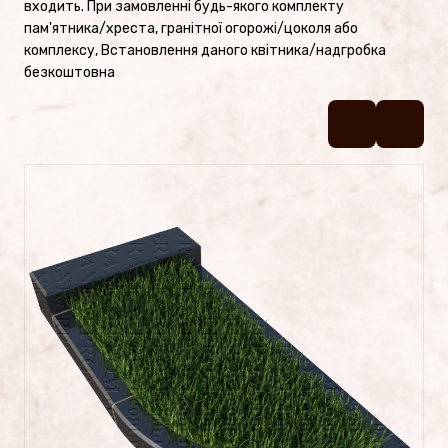
входить. При замовленні будь-якого комплекту
Пам’ятники №2
пам'ятника/хреста, гранітної огорожі/цоколя або
комплексу, Встановлення даного квітника/надгробка
Пам’ятники №1
безкоштовна
Цоколі
ПОСЛУГИ
Латунь
Фотокераміка
Фотоскло
Художня робота