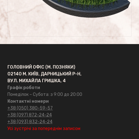
Сусальне золото
ГРАНКАРПРОМ
Головна
ГОЛОВНИЙ ОФІС (М. ПОЗНЯКИ)
Про компанію
02140 М. КИЇВ, ДАРНИЦЬКИЙ Р-Н,
ВУЛ. МИХАЙЛА ГРИШКА, 4
Відгуки
Графік роботи
Понеділок – Субота: з 9:00 до 20:00
Контактні номери
FAQ
+38 (050) 380-59-57
+38 (097) 872-24-24
ОПТ
+38 (093) 832-24-24
Усі зустрічі за попереднім записом
Контакти