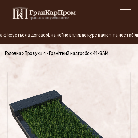
ується в договорі, на неї не впливає курс валют та нестабільні
+380 (50) 380-59-57
Головна
›
Продукція
›
Гранітний надгробок 41-8AM
ВИРОБНИЦТВО
Види граніту
АКЦІЯ
Продукція (Ціни)