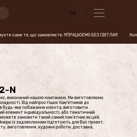
UA
RU
те, що замовляєте. !!!ПРАЦЮЄМО БЕЗ СВІТЛА!!! Коли Ви робите за
2-N
екс, виконаний нашою компанією. Ми виготовляємо
складності. Від найпростіших пам'ятників до
я будь-яке побажання клієнта, виготовити
ий елемент індивідуальності, або тематичний
и можете замовити такий самий пам'ятник як цей,
айнери із задоволенням підготують для Вас проект.
ту, виготовлення, художні роботи, доставка,