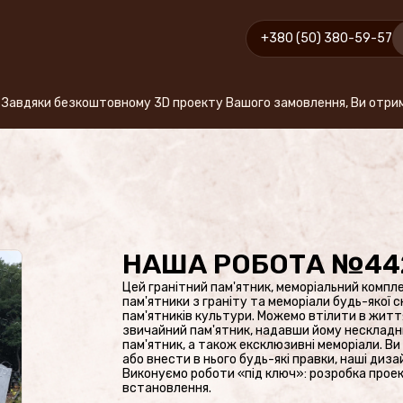
+380 (50) 380-59-57
 безкоштовному 3D проекту Вашого замовлення, Ви отримуєте саме 
НАША РОБОТА №44
Цей гранітний пам'ятник, меморіальний компл
пам'ятники з граніту та меморіали будь-якої 
пам'ятників культури. Можемо втілити в житт
звичайний пам'ятник, надавши йому нескладн
пам'ятник, а також ексклюзивні меморіали. В
або внести в нього будь-які правки, наші диз
Виконуємо роботи «під ключ»: розробка проек
встановлення.