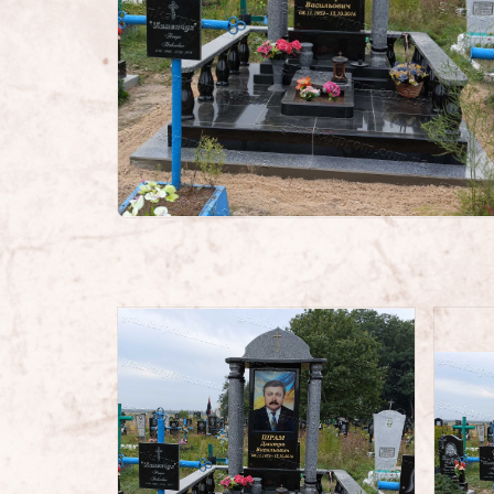
Проекти пам’ятників
Наші роботи
Скульптури на цвинтар
Пам’ятники культури
Скульптури зі скла/
Пам’ятники зі скла
ФОТОКАТАЛОГ
Пам’ятники військовим