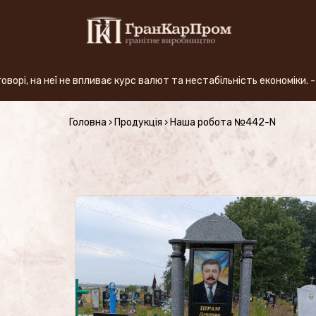
ї не впливає курс валют та нестабільність економіки. - Завдяки
+380 (50) 380-59-57
Головна
›
Продукція
›
Наша робота №442-N
ВИРОБНИЦТВО
Види граніту
АКЦІЯ
Продукція (Ціни)