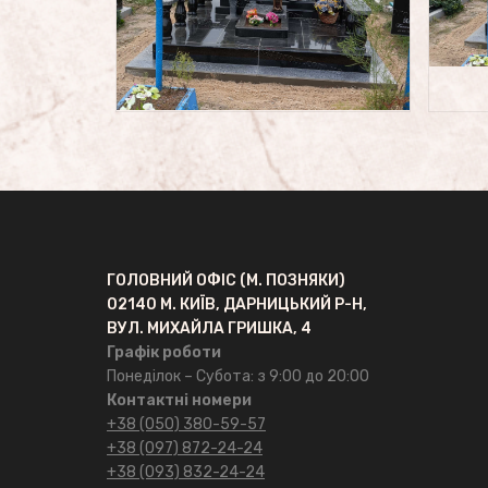
Пам’ятники №2
Пам’ятники №1
Цоколі
ПОСЛУГИ
ГОЛОВНИЙ ОФІС (М. ПОЗНЯКИ)
Латунь
02140 М. КИЇВ, ДАРНИЦЬКИЙ Р-Н,
ВУЛ. МИХАЙЛА ГРИШКА, 4
Фотокераміка
Графік роботи
Понеділок – Субота: з 9:00 до 20:00
Контактні номери
Фотоскло
+38 (050) 380-59-57
+38 (097) 872-24-24
Художня робота
+38 (093) 832-24-24