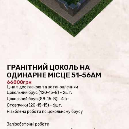
Проекти пам’ятників
Наші роботи
Скульптури на цвинтар
Пам’ятники культури
ГРАНІТНИЙ ЦОКОЛЬ НА
Скульптури зі скла/
ОДИНАРНЕ МІСЦЕ 51-56AM
Пам’ятники зі скла
66800
Ціна з доставкою та встановленням
Цокольний брус (120-15-8) - 2шт.
Цокольний брус (88-15-8) - 4шт.
Стовпчики (20-15-15) - 6шт.
ФОТОКАТАЛОГ
Різьблена робота по цокольному брусу
Пам’ятники військовим
Залізобетонні роботи