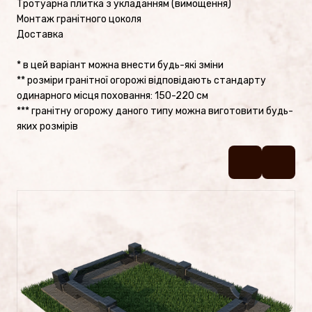
Тротуарна плитка з укладанням (вимощення)
Пам’ятники №2
Монтаж гранітного цоколя
Доставка
Пам’ятники №1
* в цей варіант можна внести будь-які зміни
** розміри гранітної огорожі відповідають стандарту
Цоколі
одинарного місця поховання: 150-220 см
*** гранітну огорожу даного типу можна виготовити будь-
яких розмірів
ПОСЛУГИ
Латунь
Фотокераміка
Фотоскло
Художня робота