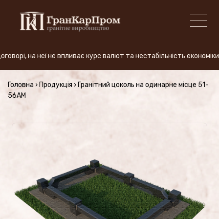
рі, на неї не впливає курс валют та нестабільність економіки. 
+380 (50) 380-59-57
Головна
›
Продукція
›
Гранітний цоколь на одинарне місце 51-
56AM
ВИРОБНИЦТВО
Види граніту
АКЦІЯ
Продукція (Ціни)