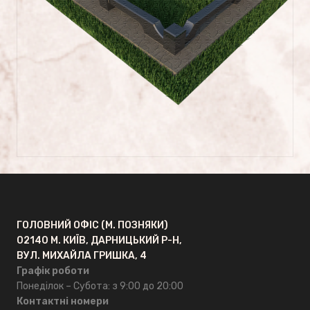
Сусальне золото
ГРАНКАРПРОМ
Головна
Про компанію
Відгуки
ГОЛОВНИЙ ОФІС (М. ПОЗНЯКИ)
FAQ
02140 М. КИЇВ, ДАРНИЦЬКИЙ Р-Н,
ВУЛ. МИХАЙЛА ГРИШКА, 4
ОПТ
Графік роботи
Понеділок – Субота: з 9:00 до 20:00
Контактні номери
Контакти