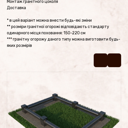
Монтаж гранітного цоколя
Пам’ятники №2
Доставка
Пам’ятники №1
* в цей варіант можна внести будь-які зміни
** розміри гранітної огорожі відповідають стандарту
одинарного місця поховання: 150-220 см
Цоколі
*** гранітну огорожу даного типу можна виготовити будь-
яких розмірів
ПОСЛУГИ
Латунь
Фотокераміка
Фотоскло
Художня робота