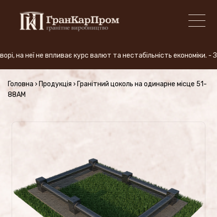
 на неї не впливає курс валют та нестабільність економіки. - З
+380 (50) 380-59-57
Головна
›
Продукція
›
Гранітний цоколь на одинарне місце 51-
88AM
ВИРОБНИЦТВО
Види граніту
АКЦІЯ
Продукція (Ціни)