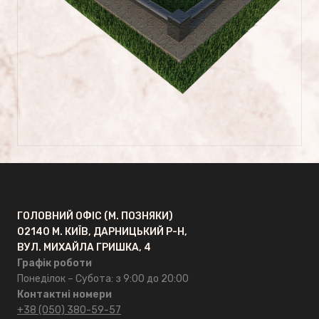
Сусальне золото
ГРАНКАРПРОМ
Головна
Про компанію
Відгуки
ГОЛОВНИЙ ОФІС (М. ПОЗНЯКИ)
02140 М. КИЇВ, ДАРНИЦЬКИЙ Р-Н,
FAQ
ВУЛ. МИХАЙЛА ГРИШКА, 4
Графік роботи
ОПТ
Понеділок – Субота: з 9:00 до 20:00
Контактні номери
+38 (050) 380-59-57
Контакти