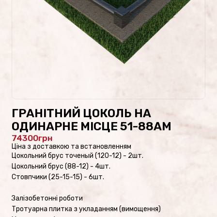
Проекти пам’ятників
Наші роботи
Скульптури на цвинтар
Пам’ятники культури
ГРАНІТНИЙ ЦОКОЛЬ НА
Скульптури зі скла/
ОДИНАРНЕ МІСЦЕ 51-88AM
Пам’ятники зі скла
74300
Ціна з доставкою та встановленням
Цокольний брус точеный (120-12) - 2шт.
Цокольний брус (88-12) - 4шт.
Стовпчики (25-15-15) - 6шт.
ФОТОКАТАЛОГ
Пам’ятники військовим
Залізобетонні роботи
Тротуарна плитка з укладанням (вимощення)