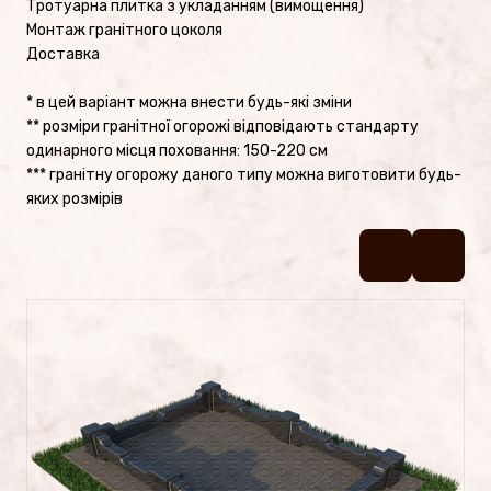
Тротуарна плитка з укладанням (вимощення)
Пам’ятники №2
Монтаж гранітного цоколя
Доставка
Пам’ятники №1
* в цей варіант можна внести будь-які зміни
** розміри гранітної огорожі відповідають стандарту
Цоколі
одинарного місця поховання: 150-220 см
*** гранітну огорожу даного типу можна виготовити будь-
яких розмірів
ПОСЛУГИ
Латунь
Фотокераміка
Фотоскло
Художня робота