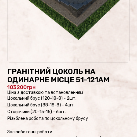
Проекти пам’ятників
Наші роботи
Скульптури на цвинтар
Пам’ятники культури
ГРАНІТНИЙ ЦОКОЛЬ НА
Скульптури зі скла/
ОДИНАРНЕ МІСЦЕ 51-121AM
Пам’ятники зі скла
103200
Ціна з доставкою та встановленням
Цокольний брус (120-18-8) - 2шт.
Цокольний брус (88-18-8) - 4шт.
Стовпчики (20-15-15) - 6шт.
ФОТОКАТАЛОГ
Різьблена робота по цокольному брусу
Пам’ятники військовим
Залізобетонні роботи