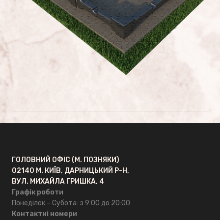
Сусальне золото
ГРАНКАРПРОМ
Головна
Про компанію
Відгуки
ГОЛОВНИЙ ОФІС (М. ПОЗНЯКИ)
FAQ
02140 М. КИЇВ, ДАРНИЦЬКИЙ Р-Н,
ВУЛ. МИХАЙЛА ГРИШКА, 4
ОПТ
Графік роботи
Понеділок – Субота: з 9:00 до 20:00
Контактні номери
Контакти