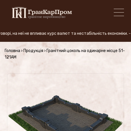
і, на неї не впливає курс валют та нестабільність економіки. - 
+380 (50) 380-59-57
Головна
›
Продукція
›
Гранітний цоколь на одинарне місце 51-
121AM
ВИРОБНИЦТВО
Види граніту
АКЦІЯ
Продукція (Ціни)