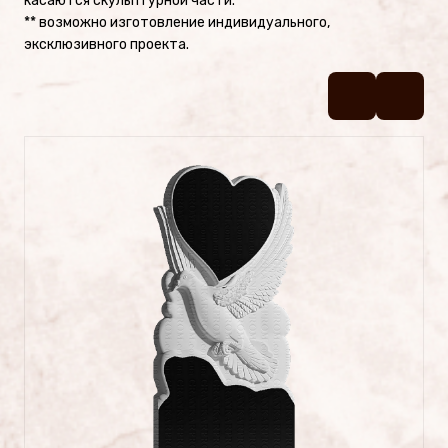
касаются скульптурной части.
Памятники №2
** возможно изготовление индивидуального,
эксклюзивного проекта.
Памятники №1
Цоколя
УСЛУГИ
Латунные буквы и надписи на
памятник
Фотокерамика
Фотостекло на памятник
Художественное