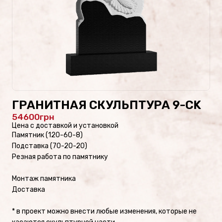
Проекты памятников
Наши работы
Скульптуры на кладбище
Памятники культуры
ГРАНИТНАЯ СКУЛЬПТУРА 9-CK
54600
Скульптуры из стекла/
Цена с доставкой и установкой
Памятники из стекла
Памятник (120-60-8)
Подставка (70-20-20)
Резная работа по памятнику
Монтаж памятника
ФОТОКАТАЛОГ
Доставка
Памятники военным
* в проект можно внести любые изменения, которые не