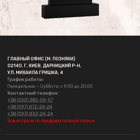
оформление памятников
Сусальное золото для
памятников
ГЛАВНЫЙ ОФИС (М. ПОЗНЯКИ)
ГРАНКАРПРОМ
02140, Г. КИЕВ, ДАРНИЦКИЙ Р-Н,
УЛ. МИХАИЛА ГРИШКА, 4
Главная
График работы:
Понедельник — Суббота: с 9:00 до 20:00
О компании
Контактный телефон:
+38 (050) 380-59-57
+38 (097) 872-24-24
Отзывы
+38 (093) 832-24-24
Все встречи по предварительной записи
FAQ