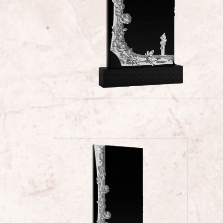
Проекты памятников
Наши работы
Скульптуры на кладбище
Памятники культуры
Скульптуры из стекла/
Памятники из стекла
ФОТОКАТАЛОГ
Памятники военным