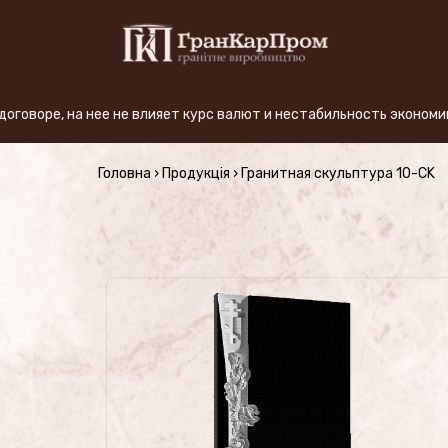
 не влияет курс валют и нестабильность экономики. - Благодаря
+380 (50) 380-59-57
Головна
›
Продукція
›
Гранитная скульптура 10-CK
ПРОИЗВОДСТВО
Виды гранита
АКЦИЯ
Продукция (Цены)