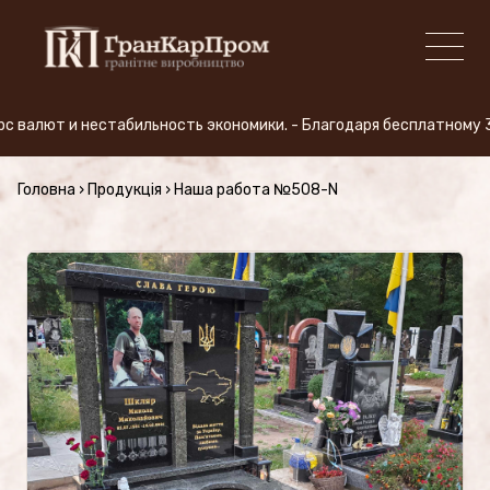
валют и нестабильность экономики. - Благодаря бесплатному 3D п
+380 (50) 380-59-57
Головна
›
Продукція
›
Наша работа №508-N
ПРОИЗВОДСТВО
Виды гранита
АКЦИЯ
Продукция (Цены)