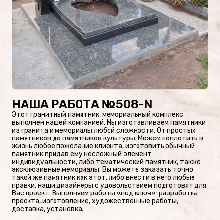
Проекты памятников
Наши работы
Скульптуры на кладбище
Памятники культуры
НАША РАБОТА №508-N
Этот гранитный памятник, мемориальный комплекс
Скульптуры из стекла/
выполнен нашей компанией. Мы изготавливаем памятники
из гранита и мемориалы любой сложности. От простых
Памятники из стекла
памятников до памятников культуры. Можем воплотить в
жизнь любое пожелание клиента, изготовить обычный
памятник придав ему несложный элемент
индивидуальности, либо тематический памятник, также
эксклюзивные мемориалы. Вы можете заказать точно
такой же памятник как этот, либо внести в него любые
ФОТОКАТАЛОГ
правки, наши дизайнеры с удовольствием подготовят для
Вас проект. Выполняем работы «под ключ»: разработка
Памятники военным
проекта, изготовление, художественные работы,
доставка, установка.