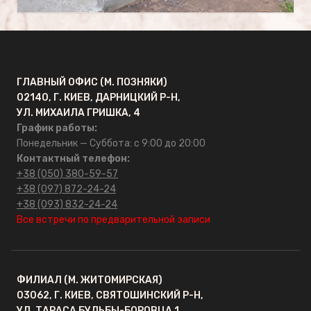
оформление памятников
Сусальное золото для
памятников
ГЛАВНЫЙ ОФИС (М. ПОЗНЯКИ)
02140, Г. КИЕВ, ДАРНИЦКИЙ Р-Н,
УЛ. МИХАИЛА ГРИШКА, 4
График работы:
ГРАНКАРПРОМ
Понедельник — Суббота: с 9:00 до 20:00
Контактный телефон:
Главная
+38 (050) 380-59-57
+38 (097) 872-24-24
О компании
+38 (093) 832-24-24
Все встречи по предварительной записи
Отзывы
FAQ
ФИЛИАЛ (М. ЖИТОМИРСКАЯ)
03062, Г. КИЕВ, СВЯТОШИНСКИЙ Р-Н,
УЛ. ТАРАСА БУЛЬБЫ-БОРОВЦА 1