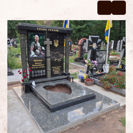
Памятники №2
Памятники №1
Цоколя
УСЛУГИ
Латунные буквы и надписи на
памятник
Фотокерамика
Фотостекло на памятник
Художественное