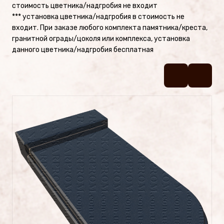
стоимость цветника/надгробия не входит
Памятники №2
*** установка цветника/надгробия в стоимость не
входит. При заказе любого комплекта памятника/креста,
Памятники №1
гранитной ограды/цоколя или комплекса, установка
данного цветника/надгробия бесплатная
Цоколя
УСЛУГИ
Латунные буквы и надписи на
памятник
Фотокерамика
Фотостекло на памятник
Художественное