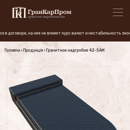
говоре, на нее не влияет курс валют и нестабильность экономик
+380 (50) 380-59-57
Головна
›
Продукція
›
Гранитное надгробие 42-5AM
ПРОИЗВОДСТВО
Виды гранита
АКЦИЯ
Продукция (Цены)