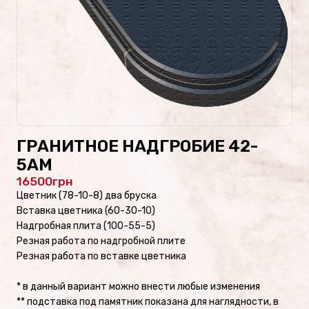
Проекты памятников
Наши работы
Скульптуры на кладбище
Памятники культуры
ГРАНИТНОЕ НАДГРОБИЕ 42-
5AM
Скульптуры из стекла/
16500
Памятники из стекла
Цветник (78-10-8) два бруска
Вставка цветника (60-30-10)
Надгробная плита (100-55-5)
Резная работа по надгробной плите
ФОТОКАТАЛОГ
Резная работа по вставке цветника
Памятники военным
* в данный вариант можно внести любые изменения
** подставка под памятник показана для наглядности, в