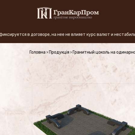
оговоре, на нее не влияет курс валют и нестабильность экономи
+380 (50) 380-59-57
Головна
›
Продукція
›
Гранитный цоколь на одинарн
ПРОИЗВОДСТВО
Виды гранита
АКЦИЯ
Продукция (Цены)