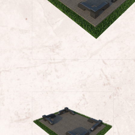
Проекты памятников
Наши работы
Скульптуры на кладбище
Памятники культуры
Скульптуры из стекла/
Памятники из стекла
ФОТОКАТАЛОГ
Памятники военным