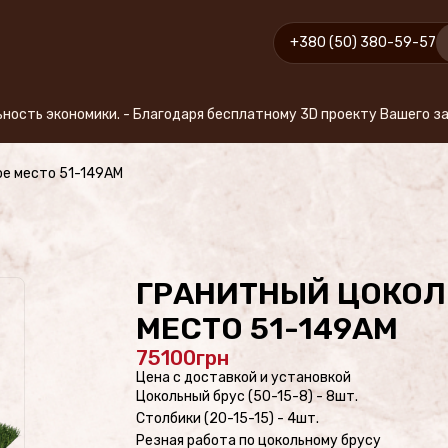
+380 (50) 380-59-57
ки. - Благодаря бесплатному 3D проекту Вашего заказа Вы получ
ое место 51-149AM
ГРАНИТНЫЙ ЦОКОЛ
МЕСТО 51-149AM
75100
Цена с доставкой и установкой
Цокольный брус (50-15-8) - 8шт.
Столбики (20-15-15) - 4шт.
Резная работа по цокольному брусу