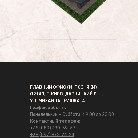
Памятники №2
Памятники №1
Цоколя
УСЛУГИ
Латунные буквы и надписи на
ГЛАВНЫЙ ОФИС (М. ПОЗНЯКИ)
памятник
02140, Г. КИЕВ, ДАРНИЦКИЙ Р-Н,
УЛ. МИХАИЛА ГРИШКА, 4
Фотокерамика
График работы:
Понедельник — Суббота: с 9:00 до 20:00
Фотостекло на памятник
Контактный телефон:
+38 (050) 380-59-57
+38 (097) 872-24-24
Художественное