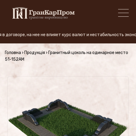
оворе, на нее не влияет курс валют и нестабильность экономики
+380 (50) 380-59-57
Головна
›
Продукція
›
Гранитный цоколь на одинарное место
51-152AM
ПРОИЗВОДСТВО
Виды гранита
АКЦИЯ
Продукция (Цены)