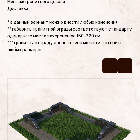
Монтаж гранитного цоколя
Памятники №2
Доставка
Памятники №1
* в данный вариант можно внести любые изменения
** габариты гранитной ограды соответствуют стандарту
одинарного места захоронения: 150-220 см
Цоколя
*** гранитную ограду данного типа можно изготовить
любых размеров
УСЛУГИ
Латунные буквы и надписи на
памятник
Фотокерамика
Фотостекло на памятник
Художественное