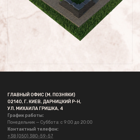
оформление памятников
Сусальное золото для
памятников
ГРАНКАРПРОМ
Главная
О компании
ГЛАВНЫЙ ОФИС (М. ПОЗНЯКИ)
02140, Г. КИЕВ, ДАРНИЦКИЙ Р-Н,
Отзывы
УЛ. МИХАИЛА ГРИШКА, 4
График работы:
Понедельник — Суббота: с 9:00 до 20:00
FAQ
Контактный телефон:
+38 (050) 380-59-57