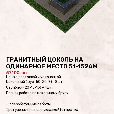
Проекты памятников
Наши работы
Скульптуры на кладбище
Памятники культуры
ГРАНИТНЫЙ ЦОКОЛЬ НА
Скульптуры из стекла/
ОДИНАРНОЕ МЕСТО 51-152AM
Памятники из стекла
57100
Цена с доставкой и установкой
Цокольный брус (50-20-8) - 8шт.
Столбики (20-15-15) - 4шт.
Резная работа по цокольному брусу
ФОТОКАТАЛОГ
Памятники военным
Железобетонные работы
Тротуарная плитка с укладкой (отмостка)