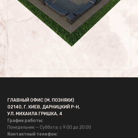
оформление памятников
Сусальное золото для
памятников
ГРАНКАРПРОМ
Главная
О компании
ГЛАВНЫЙ ОФИС (М. ПОЗНЯКИ)
Отзывы
02140, Г. КИЕВ, ДАРНИЦКИЙ Р-Н,
УЛ. МИХАИЛА ГРИШКА, 4
График работы:
FAQ
Понедельник — Суббота: с 9:00 до 20:00
Контактный телефон: