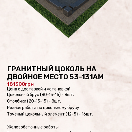
Проекты памятников
Наши работы
Скульптуры на кладбище
Памятники культуры
ГРАНИТНЫЙ ЦОКОЛЬ НА
Скульптуры из стекла/
ДВОЙНОЕ МЕСТО 53-131AM
Памятники из стекла
181300
Цена с доставкой и установкой
Цокольный брус (80-15-15) - 8шт.
Столбики (20-15-15) - 8шт.
Резная работа по цокольному брусу
ФОТОКАТАЛОГ
Точеный цокольный элемент (12-5) - 16шт.
Памятники военным
Железобетонные работы