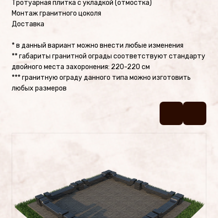
Тротуарная плитка с укладкой (отмостка)
Памятники №2
Монтаж гранитного цоколя
Доставка
Памятники №1
* в данный вариант можно внести любые изменения
** габариты гранитной ограды соответствуют стандарту
Цоколя
двойного места захоронения: 220-220 см
*** гранитную ограду данного типа можно изготовить
любых размеров
УСЛУГИ
Латунные буквы и надписи на
памятник
Фотокерамика
Фотостекло на памятник
Художественное